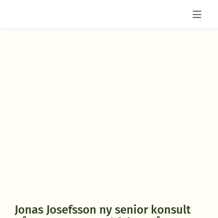
Fortsätt
till
innehållet
Jonas Josefsson ny senior konsult