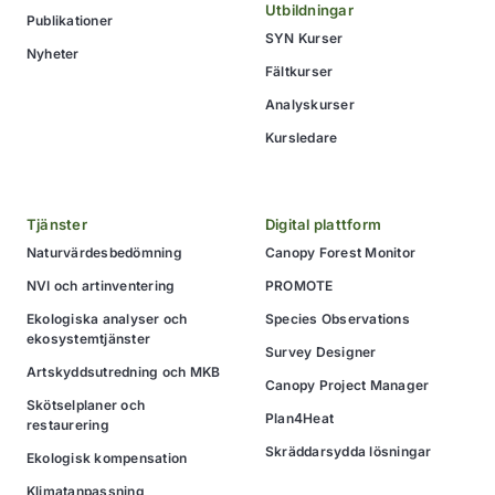
Utbildningar
Publikationer
SYN Kurser
Nyheter
Fältkurser
Analyskurser
Kursledare
Tjänster
Digital plattform
Naturvärdesbedömning
Canopy Forest Monitor
NVI och artinventering
PROMOTE
Ekologiska analyser och
Species Observations
ekosystemtjänster
Survey Designer
Artskyddsutredning och MKB
Canopy Project Manager
Skötselplaner och
Plan4Heat
restaurering
Skräddarsydda lösningar
Ekologisk kompensation
Klimatanpassning