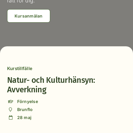
rätt för dig.
Kursanmälan
Kurstillfälle
Natur- och Kulturhänsyn:
Avverkning
Förnyelse
Brunflo
28 maj