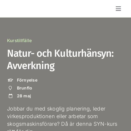
Fortsätt
till
innehållet
Kurstillfälle
Natur- och Kulturhänsyn:
Avverkning
Förnyelse
Brunflo
28 maj
Jobbar du med skoglig planering, leder
virkesproduktionen eller arbetar som
skogsmaskinsförare? Då är denna SYN-kurs