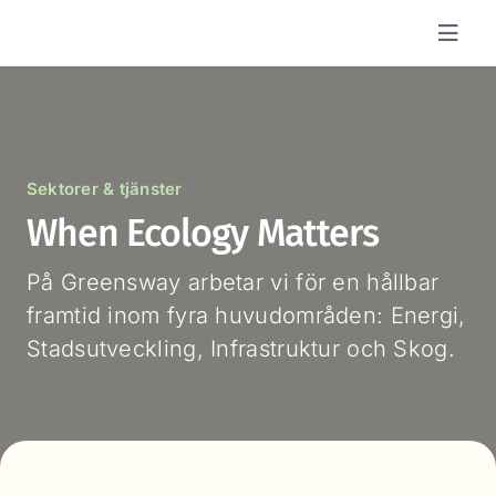
Fortsätt
till
innehållet
Sektorer & tjänster
When Ecology Matters
På Greensway arbetar vi för en hållbar
framtid inom fyra huvudområden: Energi,
Stadsutveckling, Infrastruktur och Skog.