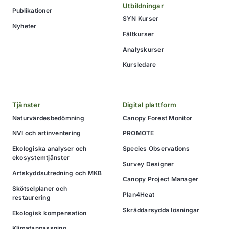
Utbildningar
Publikationer
SYN Kurser
Nyheter
Fältkurser
Analyskurser
Kursledare
Tjänster
Digital plattform
Naturvärdesbedömning
Canopy Forest Monitor
NVI och artinventering
PROMOTE
Ekologiska analyser och
Species Observations
ekosystemtjänster
Survey Designer
Artskyddsutredning och MKB
Canopy Project Manager
Skötselplaner och
Plan4Heat
restaurering
Skräddarsydda lösningar
Ekologisk kompensation
Klimatanpassning