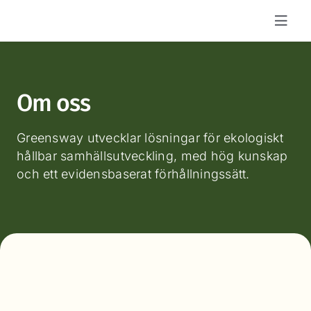
Fortsätt
till
innehållet
Om oss
Greensway utvecklar lösningar för ekologiskt
hållbar samhällsutveckling, med hög kunskap
och ett evidensbaserat förhållningssätt.