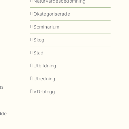
Naturvärdesbedömning
Okategoriserade
Seminarium
r
Skog
Stad
Utbildning
Utredning
es
VD-blogg
ydde