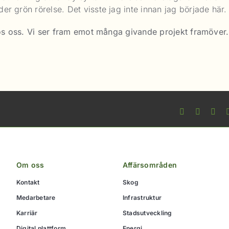
r grön rörelse. Det visste jag inte innan jag började här.
 hos oss. Vi ser fram emot många givande projekt framöver.
Facebook
X
Lin
Om oss
Affärsområden
Kontakt
Skog
Medarbetare
Infrastruktur
Karriär
Stadsutveckling
Digital plattform
Energi