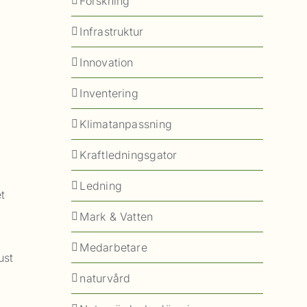
Forskning
Infrastruktur
Innovation
Inventering
Klimatanpassning
Kraftledningsgator
Ledning
t
Mark & Vatten
Medarbetare
ust
naturvård