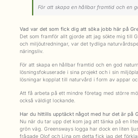
För att skapa en hållbar framtid och en 
Vad var det som fick dig att söka jobb här på G
Det som framför allt gjorde att jag sökte mig til
och miljöutredningar, var det tydliga naturvårds
näringsliv.
För att skapa en hållbar framtid och en god natu
lösningsfokuserade i sina projekt och i sin miljöp
lösningar kopplat till naturvård i form av appar o
Att få arbeta på ett mindre företag med större möj
också väldigt lockande.
Har du hittills upptäckt något med hur det är på 
Nu när du tar upp det kom jag att tänka på en lit
grön väg. Greensways logga har dock en liten lju
frågade Olof och Lina om detta fick jag det förklar