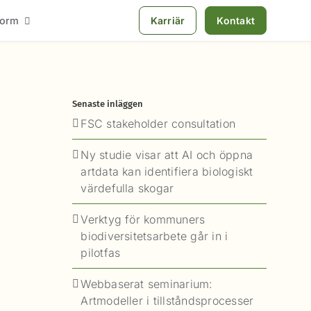
tform
Karriär
Kontakt
Senaste inläggen
FSC stakeholder consultation
Ny studie visar att AI och öppna
artdata kan identifiera biologiskt
värdefulla skogar
Verktyg för kommuners
biodiversitetsarbete går in i
pilotfas
Webbaserat seminarium:
Artmodeller i tillståndsprocesser