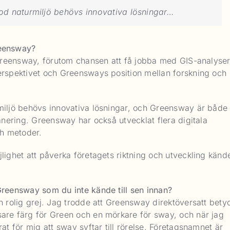
god naturmiljö behövs innovativa lösningar…
reensway?
l Greensway, förutom chansen att få jobba med GIS-analyse
perspektivet och Greensways position mellan forskning och
rmiljö behövs innovativa lösningar, och Greensway är både
lanering. Greensway har också utvecklat flera digitala
ch metoder.
lighet att påverka företagets riktning och utveckling känd
Greensway som du inte kände till sen innan?
en rolig grej. Jag trodde att Greensway direktöversatt bet
sare färg för Green och en mörkare för sway, och när jag
at för mig att sway syftar till rörelse. Företagsnamnet är