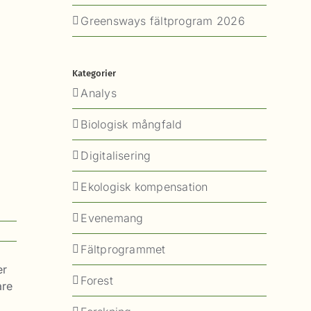
Greensways fältprogram 2026
Kategorier
Analys
Biologisk mångfald
Digitalisering
Ekologisk kompensation
Evenemang
Fältprogrammet
er
Forest
are