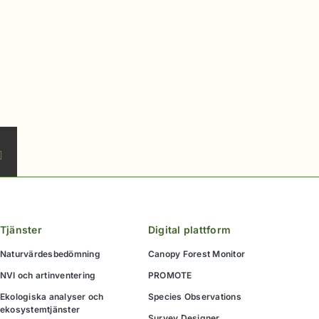
kedIn
E-
post
Tjänster
Digital plattform
Naturvärdesbedömning
Canopy Forest Monitor
NVI och artinventering
PROMOTE
Ekologiska analyser och
Species Observations
ekosystemtjänster
Survey Designer