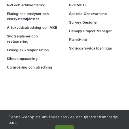
NVI och artinventering
PROMOTE
Ekologiska analyser och
Species Observations
ekosystemtjänster
Survey Designer
Artskyddsutredning och MKB
Canopy Project Manager
Skötselplaner och
Plan4Heat
restaurering
Skräddarsydda lösningar
Ekologisk kompensation
Klimatanpassning
Utvärdering och utredning
© 2026 Greensway AB, eftertryck förbjudet eller kopiering förbjuden.
Denna webbplats använder cookies och tjänster från tredje
part.