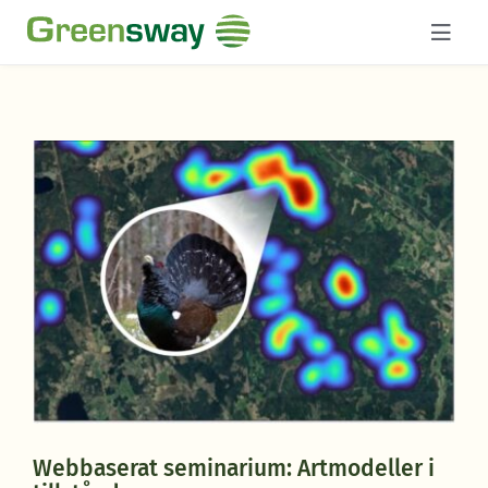
Fortsätt
till
innehållet
Webbaserat seminarium: Artmodeller i