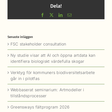
Dela!
Facebook
X
LinkedIn
E-
post
Senaste inläggen
FSC stakeholder consultation
Ny studie visar att AI och öppna artdata kan
identifiera biologiskt värdefulla skogar
Verktyg för kommuners biodiversitetsarbete
går in i pilotfas
Webbaserat seminarium: Artmodeller i
tillståndsprocesser
Greensways fältprogram 2026